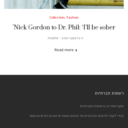
Posted
Collection
Fashion
in
Nick Gordon to Dr. Phil: ‘I’ll be sober’
Posted
11 בדצמבר 2015
moshe
by
on
Read more
רשתות חברתיות
עקבו אחרינו ברשתות החברתיות
בכדי לקבל חדשות ועדכונים על הנחות ומוצרים שונים וחדשים באתר